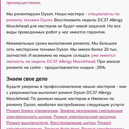
преимуществами
.
Мы ремонтируем Dyson. Наши мастера -
специалисты по
ремонту техники Dyson
. Восстановить модель DC37 Allergy
Musclehead для мастеров не будет новой задачей. На все
виды проведенных работ у нас имеется гарантия.
Минимальные сроки выполнения ремонта. Мы большая
сеть мастерских техники Dyson. Мы имеем более 20 тыс.
запчастей. И возможно на наших складах
уже имеется
запчасть на модель DC37 Allergy Musclehead
. При заказе
ремонта на сайте - предоставляется скидка -25%.
Знаем свое дело
Будьте уверены в профессионализме наших мастеров - они
с уверенностью выполнят ремонт Dyson DC37 Allergy
Musclehead. По данным наших мастеров в Ижевске по
ремонту Dyson, наиболее востребованы следующие услуги:
Ремонт блока управления
,
Замена механизма сматывания
электрического шнура
,
Ремонт электрической насадки
,
Ремонт выключателя
,
Восстановление щетки
,
Ремонт
электродвигателя
,
Замена фильтров
,
Ремонт электросхемы
,