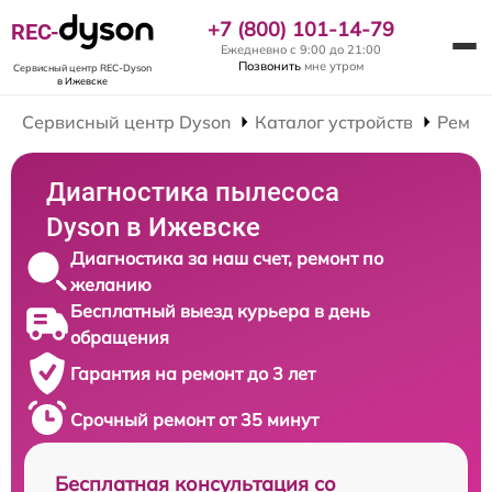
+7 (800) 101-14-79
REC-
Ежедневно с 9:00 до 21:00
Позвонить
мне утром
Сервисный центр REC-Dyson
в Ижевске
Сервисный центр Dyson
Каталог устройств
Ремон
Диагностика пылесоса
Dyson в Ижевске
Диагностика за наш счет, ремонт по
желанию
Бесплатный выезд курьера в день
обращения
Гарантия на ремонт до 3 лет
Срочный ремонт от 35 минут
Бесплатная консультация со