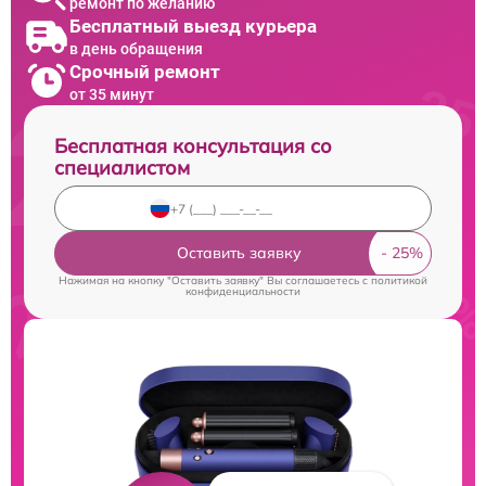
ремонт по желанию
Бесплатный выезд курьера
в день обращения
Срочный ремонт
от 35 минут
Бесплатная консультация со
специалистом
Оставить заявку
Нажимая на кнопку "Оставить заявку" Вы соглашаетесь c
политикой
конфиденциальности