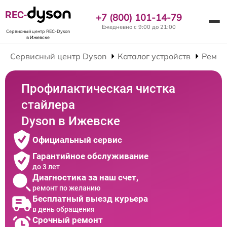
REC-
+7 (800) 101-14-79
Ежедневно с 9:00 до 21:00
Сервисный центр REC-Dyson
в Ижевске
Сервисный центр Dyson
Каталог устройств
Ремон
Профилактическая чистка
стайлера
Dyson в Ижевске
Официальный сервис
Гарантийное обслуживание
до 3 лет
Диагностика за наш счет,
ремонт по желанию
Бесплатный выезд курьера
в день обращения
Срочный ремонт