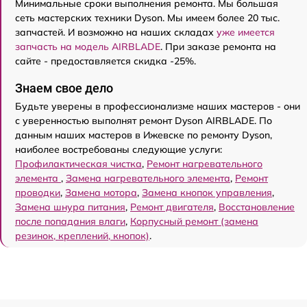
Минимальные сроки выполнения ремонта. Мы большая
сеть мастерских техники Dyson. Мы имеем более 20 тыс.
запчастей. И возможно на наших складах
уже имеется
запчасть на модель AIRBLADE
. При заказе ремонта на
сайте - предоставляется скидка -25%.
Знаем свое дело
Будьте уверены в профессионализме наших мастеров - они
с уверенностью выполнят ремонт Dyson AIRBLADE. По
данным наших мастеров в Ижевске по ремонту Dyson,
наиболее востребованы следующие услуги:
Профилактическая чистка
,
Ремонт нагревательного
элемента
,
Замена нагревательного элемента
,
Ремонт
проводки
,
Замена мотора
,
Замена кнопок управления
,
Замена шнура питания
,
Ремонт двигателя
,
Восстановление
после попадания влаги
,
Корпусный ремонт (замена
резинок, креплений, кнопок)
.