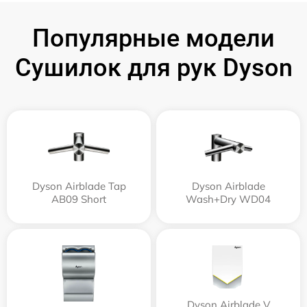
Популярные модели
Сушилок для рук Dyson
Dyson Airblade Tap
Dyson Airblade
AB09 Short
Wash+Dry WD04
Dyson Airblade V