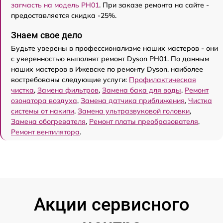
запчасть на модель PH01
. При заказе ремонта на сайте -
предоставляется скидка -25%.
Знаем свое дело
Будьте уверены в профессионализме наших мастеров - они
с уверенностью выполнят ремонт Dyson PH01. По данным
наших мастеров в Ижевске по ремонту Dyson, наиболее
востребованы следующие услуги:
Профилактическая
чистка
,
Замена фильтров
,
Замена бака для воды
,
Ремонт
озонатора воздуха
,
Замена датчика приближения
,
Чистка
системы от накипи
,
Замена ультразвуковой головки
,
Замена обогревателя
,
Ремонт платы преобразователя
,
Ремонт вентилятора
.
Акции сервисного