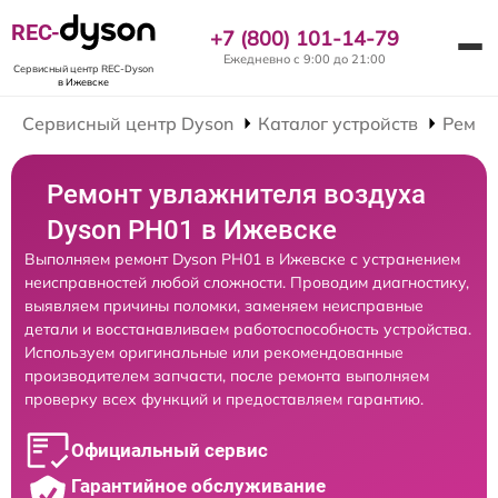
REC-
+7 (800) 101-14-79
Ежедневно с 9:00 до 21:00
Сервисный центр REC-Dyson
в Ижевске
Сервисный центр Dyson
Каталог устройств
Ремон
Ремонт увлажнителя воздуха
Dyson PH01 в Ижевске
Выполняем ремонт Dyson PH01 в Ижевске с устранением
неисправностей любой сложности. Проводим диагностику,
выявляем причины поломки, заменяем неисправные
детали и восстанавливаем работоспособность устройства.
Используем оригинальные или рекомендованные
производителем запчасти, после ремонта выполняем
проверку всех функций и предоставляем гарантию.
Официальный сервис
Гарантийное обслуживание