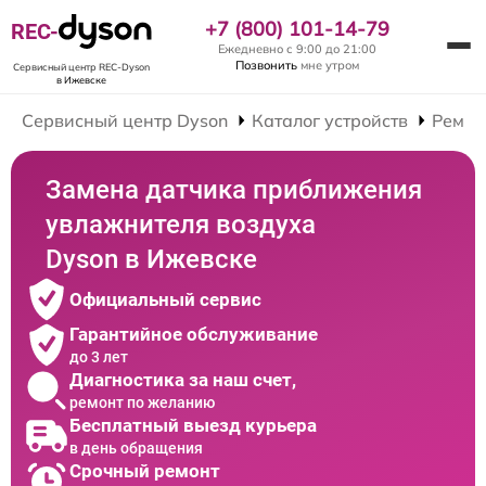
+7 (800) 101-14-79
REC-
Ежедневно с 9:00 до 21:00
Позвонить
мне утром
Сервисный центр REC-Dyson
в Ижевске
Сервисный центр Dyson
Каталог устройств
Ремон
Замена датчика приближения
увлажнителя воздуха
Dyson в Ижевске
Официальный сервис
Гарантийное обслуживание
до 3 лет
Диагностика за наш счет,
ремонт по желанию
Бесплатный выезд курьера
в день обращения
Срочный ремонт