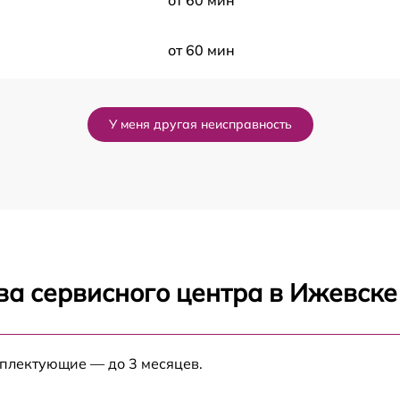
от 60 мин
от 60 мин
от 60 мин
У меня другая неисправность
от 60 мин
от 60 мин
от 60 мин
ва сервисного центра в Ижевске
от 60 мин
мплектующие — до 3 месяцев.