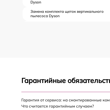
Dyson
Замена комплекта щеток вертикального
пылесоса Dyson
Ремонт платы управления (восстановление)
вертикального пылесоса Dyson
Замена корпуса вертикального пылесоса
Dyson
Замена аккумулятора вертикального
пылесоса Dyson
Прошивка вертикального пылесоса Dyson
Гарантийные обязательст
Ремонт электродвигателя вертикального
пылесоса Dyson
Гарантия от сервиса: на смонтированные ко
Что считается гарантийным случаем?