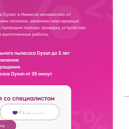
 Dyson в Ижевске независимо от
няем поломки, заменяем неисправные
и проводим полную проверку устройства
а выполненные работы.
ьного пылесоса Dyson до 3 лет
 желанию
бращения
соса Dyson от 35 минут
я со специалистом
вку