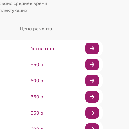
казано среднее время
мплектующих
Цена ремонта
бесплатно
550 р
600 р
350 р
550 р