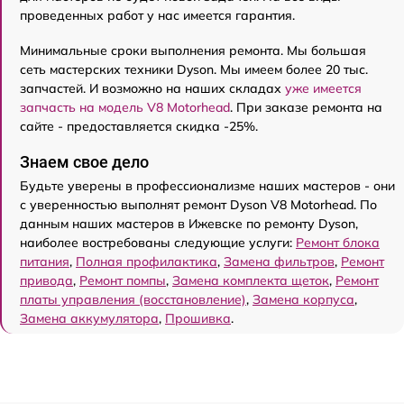
проведенных работ у нас имеется гарантия.
Минимальные сроки выполнения ремонта. Мы большая
сеть мастерских техники Dyson. Мы имеем более 20 тыс.
запчастей. И возможно на наших складах
уже имеется
запчасть на модель V8 Motorhead
. При заказе ремонта на
сайте - предоставляется скидка -25%.
Знаем свое дело
Будьте уверены в профессионализме наших мастеров - они
с уверенностью выполнят ремонт Dyson V8 Motorhead. По
данным наших мастеров в Ижевске по ремонту Dyson,
наиболее востребованы следующие услуги:
Ремонт блока
питания
,
Полная профилактика
,
Замена фильтров
,
Ремонт
привода
,
Ремонт помпы
,
Замена комплекта щеток
,
Ремонт
платы управления (восстановление)
,
Замена корпуса
,
Замена аккумулятора
,
Прошивка
.